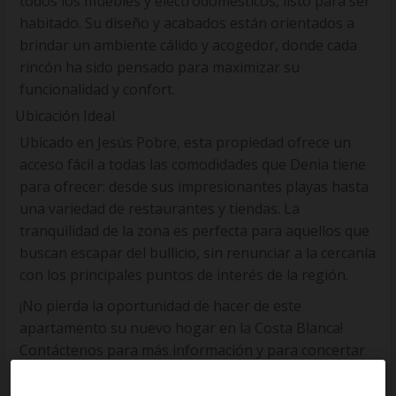
todos los muebles y electrodomésticos, listo para ser
habitado. Su diseño y acabados están orientados a
brindar un ambiente cálido y acogedor, donde cada
rincón ha sido pensado para maximizar su
funcionalidad y confort.
Ubicación Ideal
Ubicado en Jesús Pobre, esta propiedad ofrece un
acceso fácil a todas las comodidades que Denia tiene
para ofrecer: desde sus impresionantes playas hasta
una variedad de restaurantes y tiendas. La
tranquilidad de la zona es perfecta para aquellos que
buscan escapar del bullicio, sin renunciar a la cercanía
con los principales puntos de interés de la región.
¡No pierda la oportunidad de hacer de este
apartamento su nuevo hogar en la Costa Blanca!
Contáctenos para más información y para concertar
una visita. Su nuevo estilo de vida le está esperando.