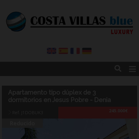
Inicio
Ventas
Apartamento tipo dúplex de 3
Alquileres
dormitorios en Jesus Pobre - Denia
Empresa
245.000€
Ref. J1DOBUK3
Contacto
Blog
Reducido