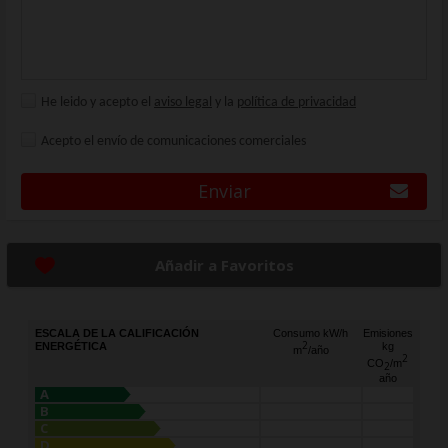
He leido y acepto el
aviso legal
y la
política de privacidad
Acepto el envío de comunicaciones comerciales
Enviar
Añadir a Favoritos
ESCALA DE LA CALIFICACIÓN
Consumo kW/h
Emisiones
2
ENERGÉTICA
kg
m
/año
2
CO
/m
2
año
A
B
C
D