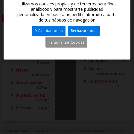
Utilizamos cookies propias y de terceros para fines
analíticos y para mostrarte publicidad
Información General
Equipamiento
personalizada en base a un perfil elaborado a partir
Características
de tus hábitos de navegación
X Aceptar todas
Rechazar todas
Tipo:
Habitaciones:
Apartamento
3
Personalizar Cookies
Localidad:
Baños:
2
Denia
Salón:
1
Zona:
Jesus
Comedor:
1
Pobre
Cocina:
Vistas:
Independiente
Abiertas
Construido en:
Construcción:
2006
127 m²
Superficie útil:
127 m²
Terraza:
10 m²
*
Esta información puede estar sujeta a errores y no forma parte de ningún